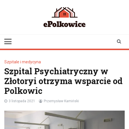
Skip
to
content
epolkowice.pl
Twoje źródło
informacji z
Polkowic
Szpitale i medycyna
Szpital Psychiatryczny w
Złotoryi otrzyma wsparcie od
Polkowic
3 listopada 2021
Przemysław Kamiński