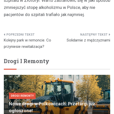
szpitalu w Złotoryi. Warto zastanowić się w jaki sposób
zmniejszyć stopę alkoholizmu w Polsce, aby nie
pacjentów do szpitali trafiało jak najmniej.
Nawigacja
Kolejny park w remoncie. Co
Solidarnie z mężczyznami
wpisu
przyniesie rewitalizacja?
Drogi I Remonty
DROGI I REMONTY
Nowe drogi w Polkowicach: Przetargi już
ogłoszone!