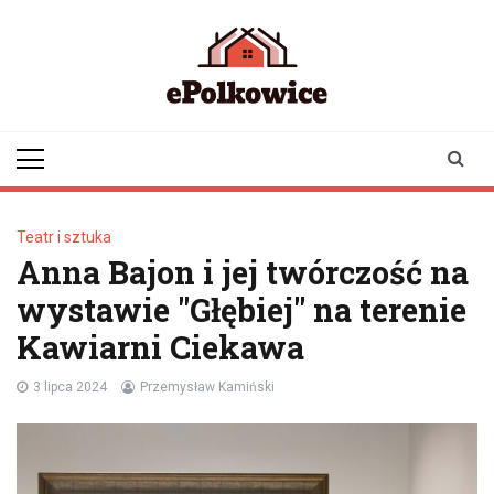
Skip
to
content
epolkowice.pl
Twoje źródło
informacji z
Polkowic
Teatr i sztuka
Anna Bajon i jej twórczość na
wystawie "Głębiej" na terenie
Kawiarni Ciekawa
3 lipca 2024
Przemysław Kamiński