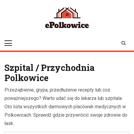
Skip
to
content
epolkowice.pl
Twoje źródło
informacji z
Polkowic
Szpital / Przychodnia
Polkowice
Przeziębienie, grypa, przedłużenie recepty lub coś
poważniejszego? Warto udać się do lekarza lub szpitala.
Oto lista wszystkich darmowych placówek medycznych w
Polkowicach. Sprawdź gdzie przywrócić swoje zdrowie do
łask.