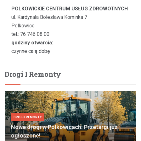
POLKOWICKIE CENTRUM USŁUG ZDROWOTNYCH
ul. Kardynała Bolesława Kominka 7
Polkowice
tel.: 76 746 08 00
godziny otwarcia:
czynne całą dobę
Drogi I Remonty
DROGI I REMONTY
Nowe drogi w Polkowicach: Przetargi już
ogłoszone!