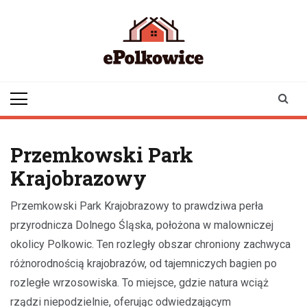
Skip
to
content
epolkowice.pl
Twoje źródło
informacji z
Polkowic
Przemkowski Park
Krajobrazowy
Przemkowski Park Krajobrazowy to prawdziwa perła
przyrodnicza Dolnego Śląska, położona w malowniczej
okolicy Polkowic. Ten rozległy obszar chroniony zachwyca
różnorodnością krajobrazów, od tajemniczych bagien po
rozległe wrzosowiska. To miejsce, gdzie natura wciąż
rządzi niepodzielnie, oferując odwiedzającym