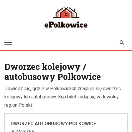
Skip
to
content
epolkowice.pl
Twoje źródło
informacji z
Polkowic
Dworzec kolejowy /
autobusowy Polkowice
Dowiedz się, gdzie w Polkowicach znajduje się dworzec
kolejowy lub autobusowy. Kup bilet i udaj się w dowolny
region Polski.
DWORZEC AUTOBUSOWY POLKOWICE
ul. Młyńska