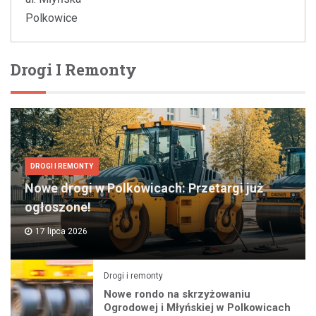
Polkowice
Drogi I Remonty
DROGI I REMONTY
Nowe drogi w Polkowicach: Przetargi już
ogłoszone!
17 lipca 2026
Drogi i remonty
Nowe rondo na skrzyżowaniu
Ogrodowej i Młyńskiej w Polkowicach