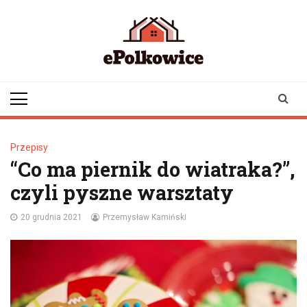
Skip
to
content
epolkowice.pl
Twoje źródło
informacji z
Polkowic
Przepisy
“Co ma piernik do wiatraka?”,
czyli pyszne warsztaty
20 grudnia 2021
Przemysław Kamiński