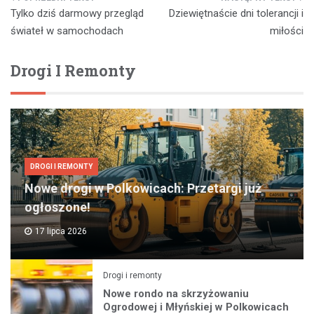
Nawigacja
Tylko dziś darmowy przegląd
Dziewiętnaście dni tolerancji i
wpisu
świateł w samochodach
miłości
Drogi I Remonty
DROGI I REMONTY
Nowe drogi w Polkowicach: Przetargi już
ogłoszone!
17 lipca 2026
Drogi i remonty
Nowe rondo na skrzyżowaniu
Ogrodowej i Młyńskiej w Polkowicach