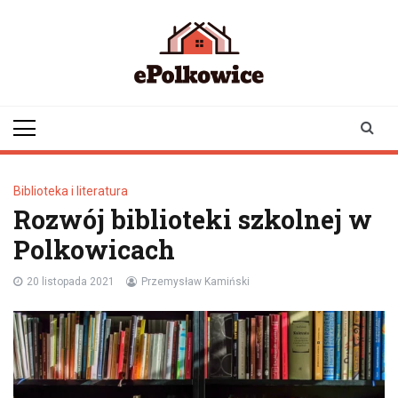
Skip
to
content
epolkowice.pl
Twoje źródło
informacji z
Polkowic
Biblioteka i literatura
Rozwój biblioteki szkolnej w
Polkowicach
20 listopada 2021
Przemysław Kamiński