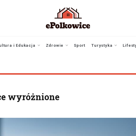
epolkowice.pl
Twoje źródło
informacji z
Polkowic
ultura i Edukacja
Zdrowie
Sport
Turystyka
Lifest
ce wyróżnione