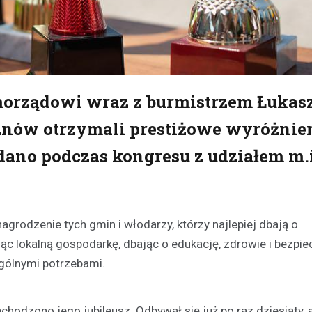
samorządowi wraz z burmistrzem Łuka
znów otrzymali prestiżowe wyróżnie
dano podczas kongresu z udziałem m.
agrodzenie tych gmin i włodarzy, którzy najlepiej dbają o
jąc lokalną gospodarkę, dbając o edukację, zdrowie i bezpi
gólnymi potrzebami.
hodzono jego jubileusz. Odbywał się już po raz dziesiąty, 