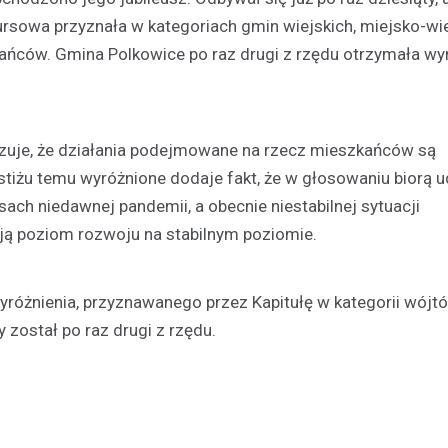
ursowa przyznała w kategoriach gmin wiejskich, miejsko-wie
Kronika policyjna
ańców. Gmina Polkowice po raz drugi z rzędu otrzymała wy
Bracia w areszcie po brut
rozboju – ofiara zaatakow
swoim mieszkaniu
21 kwietnia 2026
azuje, że działania podejmowane na rzecz mieszkańców są
W Polkowicach doszło do dram
stiżu temu wyróżnione dodaje fakt, że w głosowaniu biorą ud
incydentu, który wstrząsnął loka
ach niedawnej pandemii, a obecnie niestabilnej sytuacji
społecznością. Dwóch mężczy
wtargnęło do mieszkania jedne
ją poziom rozwoju na stabilnym poziomie.
mieszkańców, stosując przemo
yróżnienia, przyznawanego przez Kapitułę w kategorii wójtó
 został po raz drugi z rzędu.