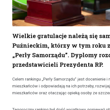
Wielkie gratulacje należą się 
Puźnieckim, którzy w tym roku 
„Perły Samorządu”. Dyplomy roz
przedstawicieli Prezydenta RP.
Celem rankingu „Perły Samorządu” jest docenienie i n
mieszkańców i odpowiadają na ich potrzeby, rozwija
mieszkańców oraz otaczając opieką osoby ze szcze
Tegoroczny ranking był dość wyjątkowy, ponieważ obc