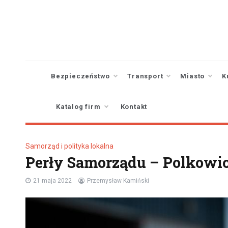
Skip
to
content
Bezpieczeństwo
Transport
Miasto
K
Katalog firm
Kontakt
Samorząd i polityka lokalna
Perły Samorządu – Polkowi
21 maja 2022
Przemysław Kamiński