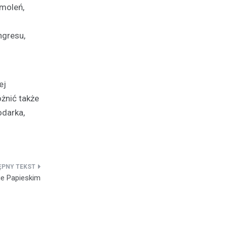
Smoleń,
gresu,
ej
óżnić także
odarka,
ie Papieskim