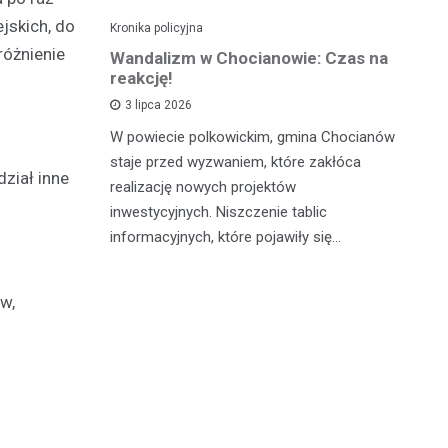
jskich, do
Kronika policyjna
Kro
różnienie
alnym
Wandalizm w Chocianowie: Czas na
Po
ana w
reakcję!
ni
d
3 lipca 2026
W powiecie polkowickim, gmina Chocianów
atycznego
W 
staje przed wyzwaniem, które zakłóca
ział inne
lną
Cz
realizację nowych projektów
zn
po
inwestycyjnych. Niszczenie tablic
go z
fu
informacyjnych, które pojawiły się…
c…
pa
w,