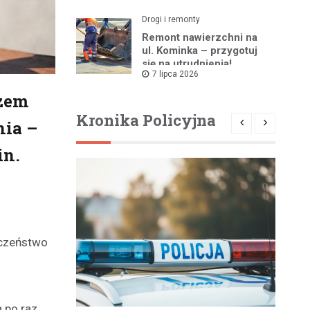
Drogi i remonty
Remont nawierzchni na
ul. Kominka – przygotuj
się na utrudnienia!
7 lipca 2026
szem
Kronika Policyjna
nia –
in.
eczeństwo
a po raz