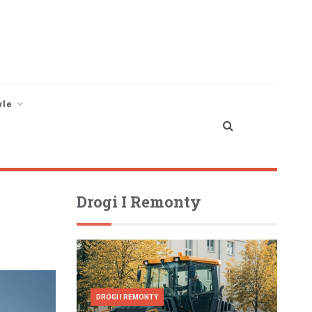
yle
Drogi I Remonty
DROGI I REMONTY