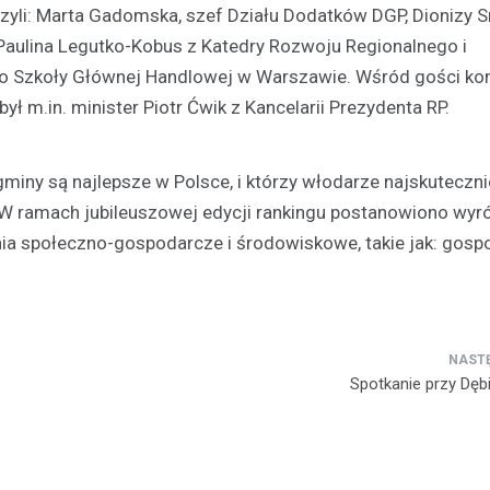
zyli: Marta Gadomska, szef Działu Dodatków DGP, Dionizy 
 Paulina Legutko-Kobus z Katedry Rozwoju Regionalnego i
 Szkoły Głównej Handlowej w Warszawie. Wśród gości kon
ł m.in. minister Piotr Ćwik z Kancelarii Prezydenta RP.
gminy są najlepsze w Polsce, i którzy włodarze najskuteczni
k. W ramach jubileuszowej edycji rankingu postanowiono wyr
a społeczno-gospodarcze i środowiskowe, takie jak: gosp
Spotkanie przy Dęb