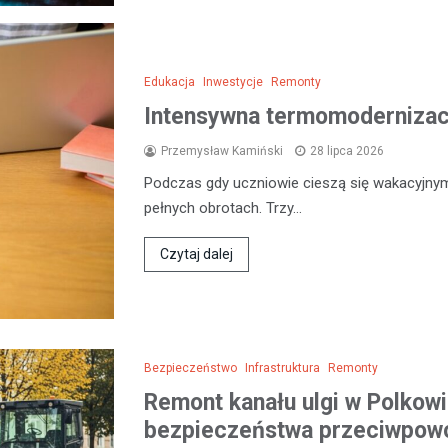
Edukacja
Inwestycje
Remonty
Intensywna termomodernizacj
Przemysław Kamiński
28 lipca 2026
Podczas gdy uczniowie cieszą się wakacyjny
pełnych obrotach. Trzy…
Czytaj dalej
Bezpieczeństwo
Infrastruktura
Remonty
Remont kanału ulgi w Polkow
bezpieczeństwa przeciwpow