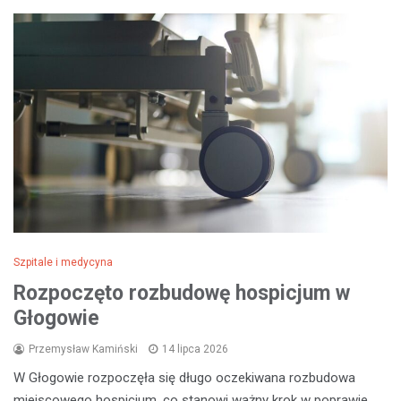
Szpitale i medycyna
Rozpoczęto rozbudowę hospicjum w
Głogowie
Przemysław Kamiński
14 lipca 2026
W Głogowie rozpoczęła się długo oczekiwana rozbudowa
miejscowego hospicjum, co stanowi ważny krok w poprawie…