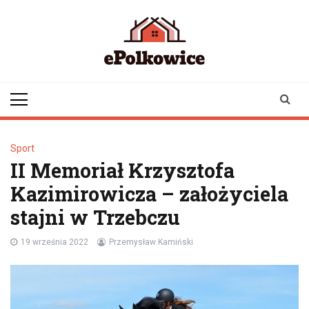
Skip
to
content
epolkowice.pl
Twoje źródło
informacji z
Polkowic
Sport
II Memoriał Krzysztofa
Kazimirowicza – założyciela
stajni w Trzebczu
19 września 2022
Przemysław Kamiński