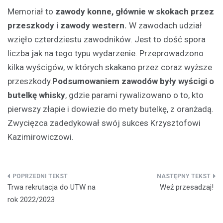
Memoriał to
zawody konne, głównie
w skokach przez
przeszkody i zawody western.
W zawodach udział
wzięło czterdziestu zawodników. Jest to dość spora
liczba jak na tego typu wydarzenie. Przeprowadzono
kilka wyścigów, w których skakano przez coraz wyższe
przeszkody.
Podsumowaniem zawodów były wyścigi o
butelkę whisky
, gdzie parami rywalizowano o to, kto
pierwszy złapie i dowiezie do mety butelkę, z oranżadą.
Zwycięzca zadedykował swój sukces Krzysztofowi
Kazimirowiczowi.
Nawigacja
Trwa rekrutacja do UTW na
Weź przesadzaj!
wpisu
rok 2022/2023