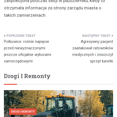
zaspokojona podczas sesji w październiku, kiedy to
otrzymała informacje ze strony zarządu miasta o
takich zamierzeniach.
Nawigacja
Polkowice: rośnie napięcie
Agresywny pacjent
wpisu
przed niewyznaczonymi
zaatakował ratowników
jeszcze oficjalnie wyborami
medycznych i zniszczył
samorządowymi
sprzęt karetki
Drogi I Remonty
DROGI I REMONTY