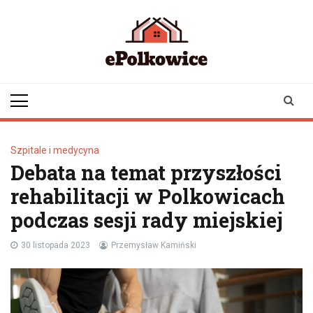
Skip
to
content
epolkowice.pl
Twoje źródło
informacji z
Polkowic
Szpitale i medycyna
Debata na temat przyszłości
rehabilitacji w Polkowicach
podczas sesji rady miejskiej
30 listopada 2023
Przemysław Kamiński