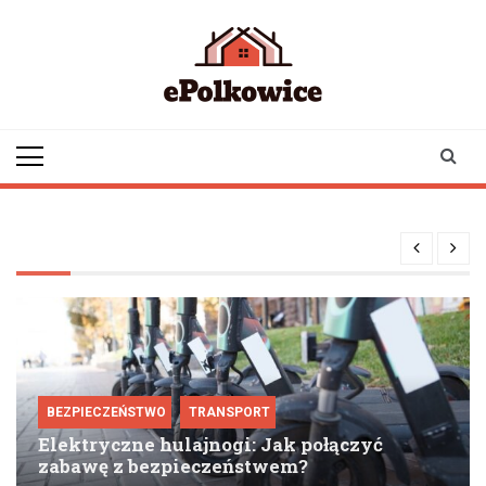
Skip
to
content
epolkowice.pl
Twoje źródło
informacji z
Polkowic
BEZPIECZEŃSTWO
TRANSPORT
Elektryczne hulajnogi: Jak połączyć
zabawę z bezpieczeństwem?