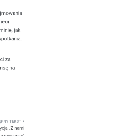
dejmowania
ieci
minie, jak
spotkania.
ci za
ansę na
dycja „Z nami
bezpieczniej”