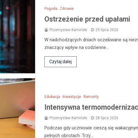
Pogoda
Zdrowie
Ostrzeżenie przed upałami
Przemysław Kamiński
29 lipca 2026
W nadchodzących dniach oczekiwane są niezw
znaczący wpływ na codzienne…
Czytaj dalej
Edukacja
Inwestycje
Remonty
Intensywna termomodernizacj
Przemysław Kamiński
28 lipca 2026
Podczas gdy uczniowie cieszą się wakacyjny
pełnych obrotach. Trzy…