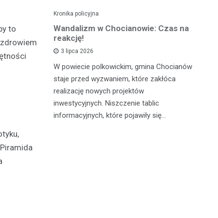
Kronika policyjna
Kro
alnym
Wandalizm w Chocianowie: Czas na
Po
py to
ana w
reakcję!
ni
e zdrowiem
d
3 lipca 2026
ętności
W powiecie polkowickim, gmina Chocianów
atycznego
W 
staje przed wyzwaniem, które zakłóca
lną
Cz
realizację nowych projektów
zn
po
inwestycyjnych. Niszczenie tablic
go z
fu
informacyjnych, które pojawiły się…
c…
pa
otyku,
 Piramida
a