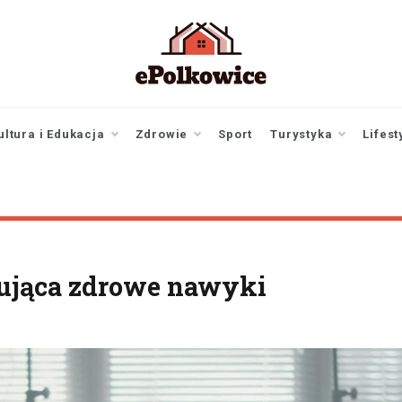
epolkowice.pl
Twoje źródło
informacji z
Polkowic
ultura i Edukacja
Zdrowie
Sport
Turystyka
Lifest
mująca zdrowe nawyki