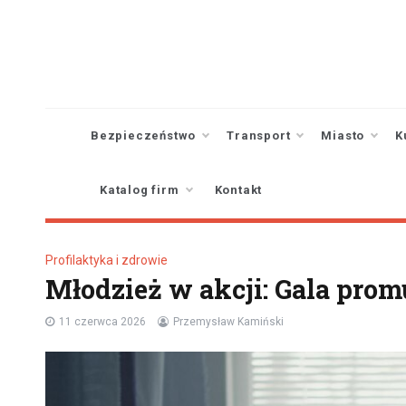
Skip
to
content
Bezpieczeństwo
Transport
Miasto
K
Katalog firm
Kontakt
Profilaktyka i zdrowie
Młodzież w akcji: Gala pro
11 czerwca 2026
Przemysław Kamiński