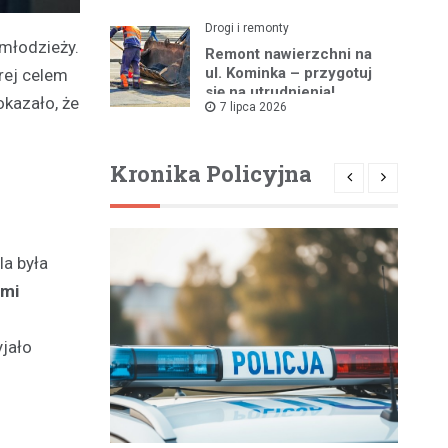
Drogi i remonty
młodzieży.
Remont nawierzchni na
ul. Kominka – przygotuj
rej celem
się na utrudnienia!
kazało, że
7 lipca 2026
Kronika Policyjna
la była
ami
yjało