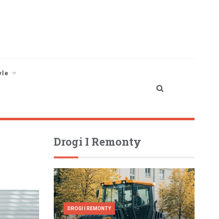
yle
Drogi I Remonty
DROGI I REMONTY