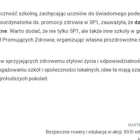
połeczność szkolną, zachęcając uczniów do świadomego po
koordynatorka ds. promocji zdrowia w SP1, zauważyła, że
dz
tne
. Warto dodać, że nie tylko SP1, ale także inne szkoły w g
ół Promujących Zdrowie, organizując własne prozdrowotne 
aw sprzyjających zdrowemu stylowi życia i odpowiedzialnoś
ngażowaniu szkół i społeczności lokalnych, idee te mają sz
ajmłodszych pokoleń.
Bezpieczne rowery i edukacja w akcji: XVIII e