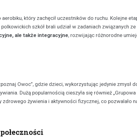
Kronika policyjna
Bracia w areszcie po brut
aerobiku, który zachęcił uczestników do ruchu. Kolejne eta
rozboju – ofiara zaatakow
z polkowickich szkół brali udział w zadaniach związanych z
swoim mieszkaniu
cyjne, ale także integracyjne
, rozwijając różnorodne umiej
21 kwietnia 2026
W Polkowicach doszło do dram
incydentu, który wstrząsnął loka
społecznością. Dwóch mężczy
wtargnęło do mieszkania jedne
mieszkańców, stosując przemo
ozpoznaj Owoc”, gdzie dzieci, wykorzystując jedynie zmysł d
wiania. Dużą popularnością cieszyła się również „Grupowa
y zdrowego żywienia i aktywności fizycznej, co pozwalało n
Społeczności