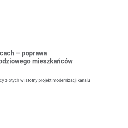
icach – poprawa
odziowego mieszkańców
y złotych w istotny projekt modernizacji kanału