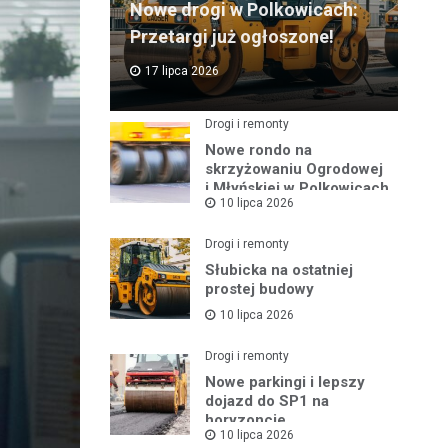
Nowe drogi w Polkowicach:
Przetargi już ogłoszone!
17 lipca 2026
Drogi i remonty
Nowe rondo na
skrzyżowaniu Ogrodowej
i Młyńskiej w Polkowicach
10 lipca 2026
Drogi i remonty
Słubicka na ostatniej
prostej budowy
10 lipca 2026
Drogi i remonty
Nowe parkingi i lepszy
dojazd do SP1 na
horyzoncie
10 lipca 2026