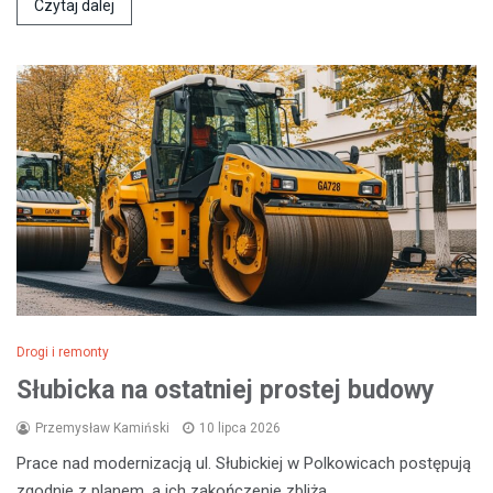
Czytaj dalej
Drogi i remonty
Słubicka na ostatniej prostej budowy
Przemysław Kamiński
10 lipca 2026
Prace nad modernizacją ul. Słubickiej w Polkowicach postępują
zgodnie z planem, a ich zakończenie zbliża…