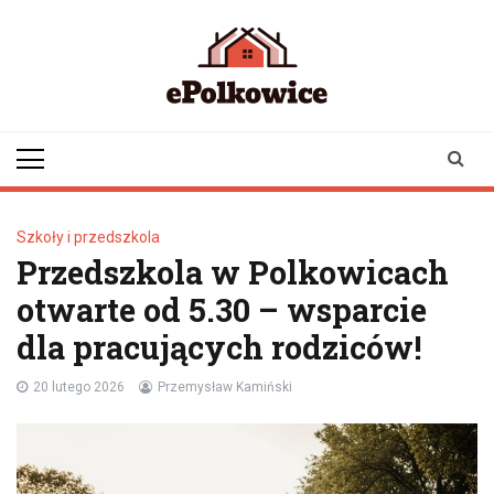
Skip
to
content
epolkowice.pl
Twoje źródło
informacji z
Polkowic
Szkoły i przedszkola
Przedszkola w Polkowicach
otwarte od 5.30 – wsparcie
dla pracujących rodziców!
20 lutego 2026
Przemysław Kamiński