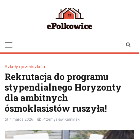
Skip
to
content
epolkowice.pl
Twoje źródło
informacji z
Polkowic
Szkoły i przedszkola
Rekrutacja do programu
stypendialnego Horyzonty
dla ambitnych
ósmoklasistów ruszyła!
4 marca 2026
Przemysław Kamiński