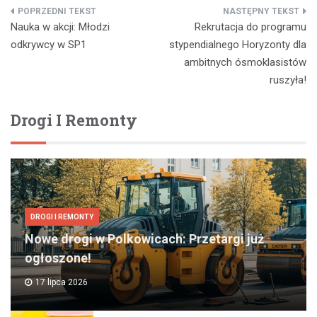
Nawigacja
Nauka w akcji: Młodzi
Rekrutacja do programu
wpisu
odkrywcy w SP1
stypendialnego Horyzonty dla
ambitnych ósmoklasistów
ruszyła!
Drogi I Remonty
DROGI I REMONTY
Nowe drogi w Polkowicach: Przetargi już
ogłoszone!
17 lipca 2026