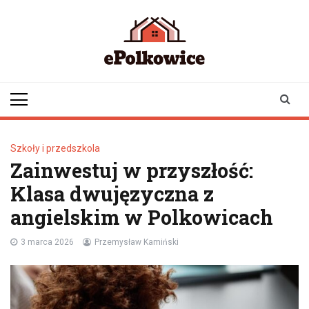
Skip
to
content
epolkowice.pl
Twoje źródło
informacji z
Polkowic
Szkoły i przedszkola
Zainwestuj w przyszłość:
Klasa dwujęzyczna z
angielskim w Polkowicach
3 marca 2026
Przemysław Kamiński