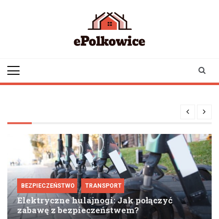
Skip
to
content
epolkowice.pl
Twoje źródło
informacji z
Polkowic
BEZPIECZEŃSTWO
TRANSPORT
Elektryczne hulajnogi: Jak połączyć
zabawę z bezpieczeństwem?