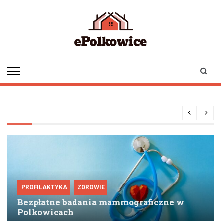
Skip
to
content
epolkowice.pl
Twoje źródło
informacji z
Polkowic
PROFILAKTYKA
ZDROWIE
Bezpłatne badania mammograficzne w
Polkowicach