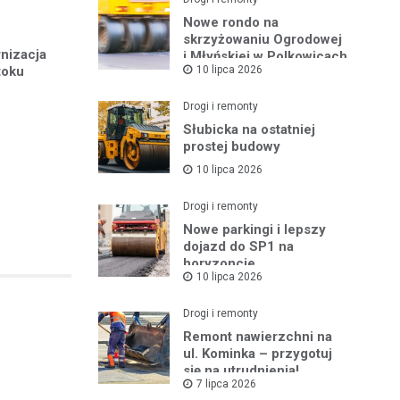
Nowe rondo na
skrzyżowaniu Ogrodowej
nizacja
i Młyńskiej w Polkowicach
10 lipca 2026
toku
Drogi i remonty
Słubicka na ostatniej
prostej budowy
10 lipca 2026
Drogi i remonty
Nowe parkingi i lepszy
dojazd do SP1 na
horyzoncie
10 lipca 2026
Drogi i remonty
Remont nawierzchni na
ul. Kominka – przygotuj
się na utrudnienia!
7 lipca 2026