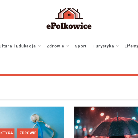
epolkowice.pl
Twoje źródło
informacji z
Polkowic
ultura i Edukacja
Zdrowie
Sport
Turystyka
Lifest
AKTYKA
ZDROWIE