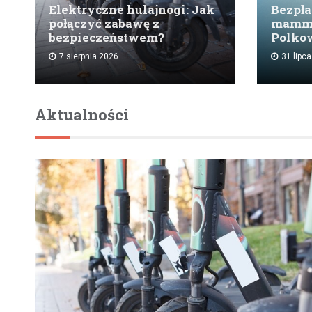
Elektryczne hulajnogi: Jak
Bezpła
połączyć zabawę z
mammo
bezpieczeństwem?
Polko
7 sierpnia 2026
31 lipc
Aktualności