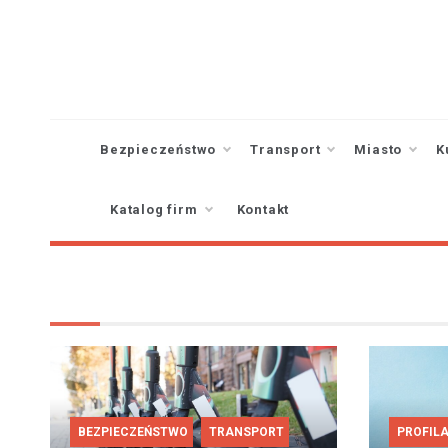
Skip
to
content
Bezpieczeństwo
Transport
Miasto
K
Katalog firm
Kontakt
BEZPIECZEŃSTWO
TRANSPORT
PROFIL