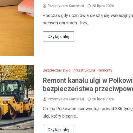
Przemysław Kamiński
28 lipca 2026
Podczas gdy uczniowie cieszą się wakacyjny
pełnych obrotach. Trzy…
Czytaj dalej
Bezpieczeństwo
Infrastruktura
Remonty
Remont kanału ulgi w Polkow
bezpieczeństwa przeciwpow
Przemysław Kamiński
28 lipca 2026
Gmina Polkowice zainwestuje ponad 386 tysięc
ulgi, który biegnie…
Czytaj dalej