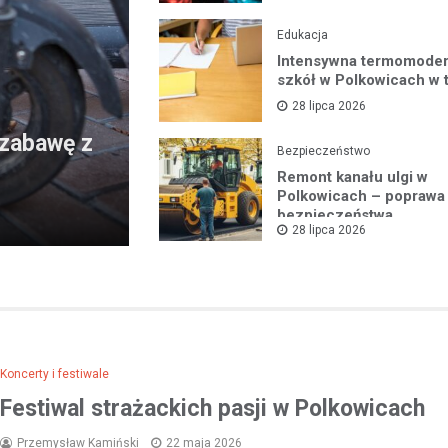
Edukacja
Intensywna termomoder
szkół w Polkowicach w 
28 lipca 2026
 zabawę z
Bezpieczeństwo
Remont kanału ulgi w
Polkowicach – poprawa
bezpieczeństwa
28 lipca 2026
przeciwpowodziowego
mieszkańców
Koncerty i festiwale
Festiwal strażackich pasji w Polkowicach
Przemysław Kamiński
22 maja 2026