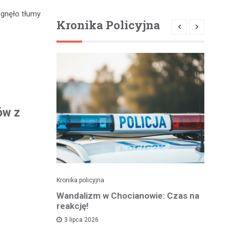
ągnęło tłumy
Kronika Policyjna
ów z
Kronika policyjna
Kro
alnym
Wandalizm w Chocianowie: Czas na
Po
ana w
reakcję!
ni
d
3 lipca 2026