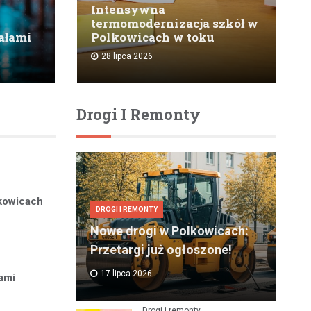
Intensywna
termomodernizacja szkół w
ałami
Polkowicach w toku
28 lipca 2026
Drogi I Remonty
kowicach
DROGI I REMONTY
Nowe drogi w Polkowicach:
Przetargi już ogłoszone!
17 lipca 2026
ami
Drogi i remonty