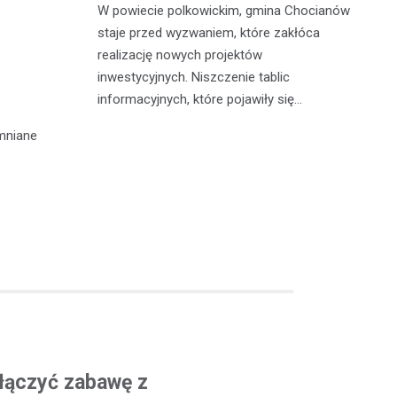
W powiecie polkowickim, gmina Chocianów
atycznego
W 
staje przed wyzwaniem, które zakłóca
lną
Cz
realizację nowych projektów
zn
po
inwestycyjnych. Niszczenie tablic
go z
fu
informacyjnych, które pojawiły się…
c…
pa
mniane
ołączyć zabawę z