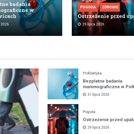
tne badania
POGODA
ZDROWIE
graficzne w
wicach
Ostrzeżenie przed up
a 2026
29 lipca 2026
Profilaktyka
Bezpłatne badania
mammograficzne w Pol
31 lipca 2026
Pogoda
Ostrzeżenie przed upał
29 lipca 2026