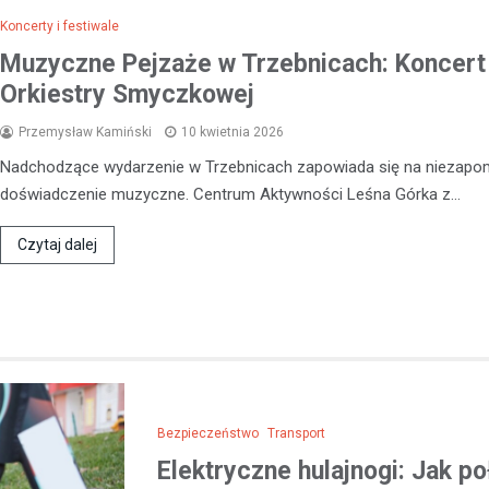
Koncerty i festiwale
W Polkowicach doszło do dram
Muzyczne Pejzaże w Trzebnicach: Koncert
incydentu, który wstrząsnął loka
społecznością. Dwóch mężczy
Orkiestry Smyczkowej
wtargnęło do mieszkania jedne
Przemysław Kamiński
10 kwietnia 2026
mieszkańców, stosując przemo
Nadchodzące wydarzenie w Trzebnicach zapowiada się na niezapo
doświadczenie muzyczne. Centrum Aktywności Leśna Górka z…
Czytaj dalej
Bezpieczeństwo
Transport
Elektryczne hulajnogi: Jak p