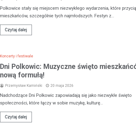
Polkowice stały się miejscem niezwykłego wydarzenia, które przyci
mieszkańców, szczególnie tych najmłodszych. Festyn z…
Czytaj dalej
Koncerty i festiwale
Dni Polkowic: Muzyczne święto mieszkańc
nową formułą!
Przemysław Kamiński
20 maja 2026
Nadchodzące Dni Polkowic zapowiadają się jako niezwykłe święto
społeczności, które łączy w sobie muzykę, kulturę…
Kronika policyjna
Bracia w areszcie po brut
Czytaj dalej
rozboju – ofiara zaatakow
swoim mieszkaniu
21 kwietnia 2026