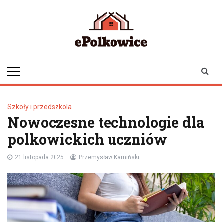
Skip
to
content
epolkowice.pl
Twoje źródło
informacji z
Polkowic
Szkoły i przedszkola
Nowoczesne technologie dla
polkowickich uczniów
21 listopada 2025
Przemysław Kamiński