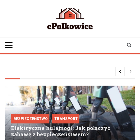
Skip
to
content
epolkowice.pl
Twoje źródło
informacji z
Polkowic
BEZPIECZEŃSTWO
TRANSPORT
Elektryczne hulajnogi: Jak połączyć
zabawę z bezpieczeństwem?