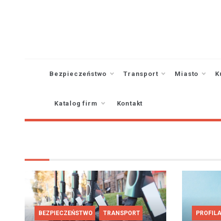
Skip
to
content
Bezpieczeństwo
Transport
Miasto
K
Katalog firm
Kontakt
BEZPIECZEŃSTWO
TRANSPORT
PROFIL