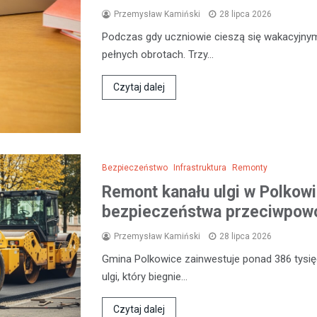
Przemysław Kamiński
28 lipca 2026
Podczas gdy uczniowie cieszą się wakacyjny
pełnych obrotach. Trzy…
Czytaj dalej
Bezpieczeństwo
Infrastruktura
Remonty
Remont kanału ulgi w Polkow
bezpieczeństwa przeciwpow
Przemysław Kamiński
28 lipca 2026
Gmina Polkowice zainwestuje ponad 386 tysięc
ulgi, który biegnie…
Czytaj dalej