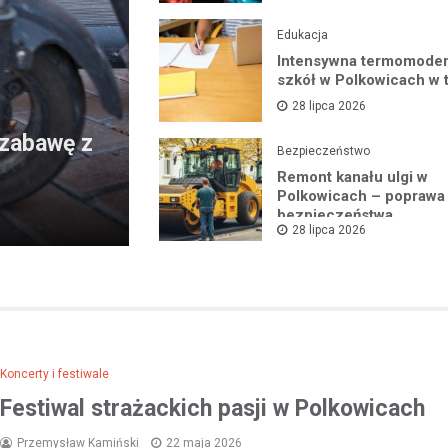
Edukacja
Intensywna termomoder
szkół w Polkowicach w 
28 lipca 2026
 zabawę z
Bezpieczeństwo
Remont kanału ulgi w
Polkowicach – poprawa
bezpieczeństwa
28 lipca 2026
przeciwpowodziowego
mieszkańców
Koncerty i festiwale
Festiwal strażackich pasji w Polkowicach
Przemysław Kamiński
22 maja 2026