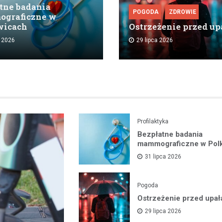
tne badania
POGODA
ZDROWIE
graficzne w
wicach
Ostrzeżenie przed up
a 2026
29 lipca 2026
Profilaktyka
Bezpłatne badania
mammograficzne w Pol
31 lipca 2026
Pogoda
Ostrzeżenie przed upał
29 lipca 2026