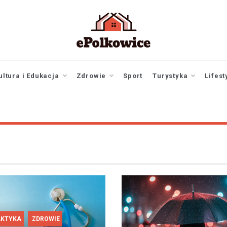
epolkowice.pl
Twoje źródło
informacji z
Polkowic
ultura i Edukacja
Zdrowie
Sport
Turystyka
Lifest
AKTYKA
ZDROWIE