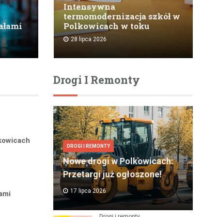
Intensywna
termomodernizacja szkół w
ałami
Polkowicach w toku
28 lipca 2026
Drogi I Remonty
kowicach
DROGI I REMONTY
Nowe drogi w Polkowicach:
Przetargi już ogłoszone!
17 lipca 2026
ami
Drogi i remonty