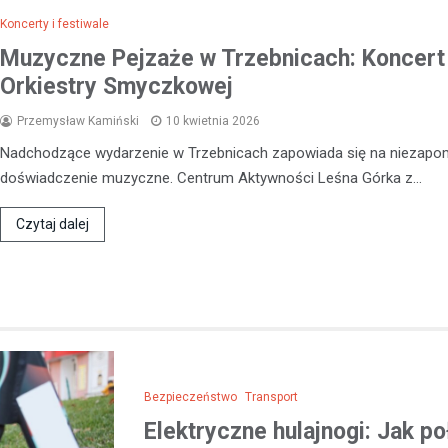
Koncerty i festiwale
W Polkowicach doszło do dram
Muzyczne Pejzaże w Trzebnicach: Koncert
incydentu, który wstrząsnął loka
społecznością. Dwóch mężczy
Orkiestry Smyczkowej
wtargnęło do mieszkania jedne
Przemysław Kamiński
10 kwietnia 2026
mieszkańców, stosując przemo
Nadchodzące wydarzenie w Trzebnicach zapowiada się na niezapo
doświadczenie muzyczne. Centrum Aktywności Leśna Górka z…
Czytaj dalej
Bezpieczeństwo
Transport
Elektryczne hulajnogi: Jak p