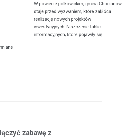
W powiecie polkowickim, gmina Chocianów
atycznego
W 
staje przed wyzwaniem, które zakłóca
lną
Cz
realizację nowych projektów
zn
po
inwestycyjnych. Niszczenie tablic
go z
fu
informacyjnych, które pojawiły się…
c…
pa
mniane
ołączyć zabawę z