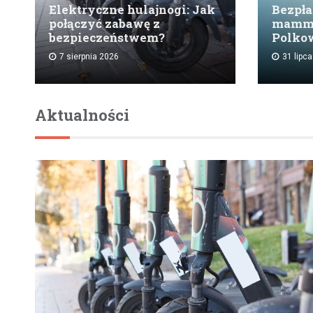
Elektryczne hulajnogi: Jak
Bezpła
połączyć zabawę z
mammo
bezpieczeństwem?
Polko
7 sierpnia 2026
31 lipc
Aktualności