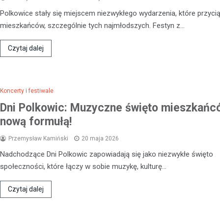
Polkowice stały się miejscem niezwykłego wydarzenia, które przyci
mieszkańców, szczególnie tych najmłodszych. Festyn z…
Czytaj dalej
Koncerty i festiwale
Dni Polkowic: Muzyczne święto mieszkańc
nową formułą!
Przemysław Kamiński
20 maja 2026
Nadchodzące Dni Polkowic zapowiadają się jako niezwykłe święto
społeczności, które łączy w sobie muzykę, kulturę…
Kronika policyjna
Bracia w areszcie po brut
Czytaj dalej
rozboju – ofiara zaatakow
swoim mieszkaniu
21 kwietnia 2026