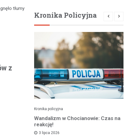
ągnęło tłumy
Kronika Policyjna
ów z
Kronika policyjna
Kro
alnym
Wandalizm w Chocianowie: Czas na
Po
ana w
reakcję!
ni
d
3 lipca 2026