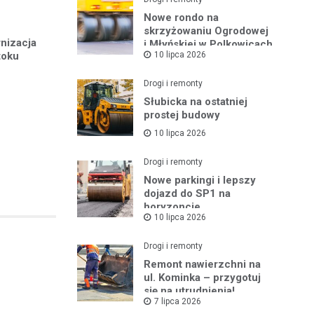
Nowe rondo na
skrzyżowaniu Ogrodowej
nizacja
i Młyńskiej w Polkowicach
10 lipca 2026
toku
Drogi i remonty
Słubicka na ostatniej
prostej budowy
10 lipca 2026
Drogi i remonty
Nowe parkingi i lepszy
dojazd do SP1 na
horyzoncie
10 lipca 2026
Drogi i remonty
Remont nawierzchni na
ul. Kominka – przygotuj
się na utrudnienia!
7 lipca 2026