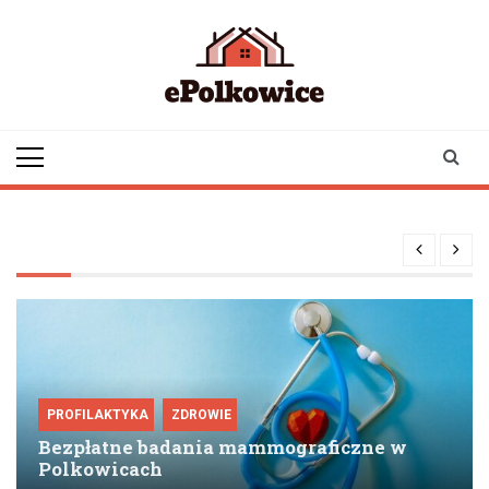
Skip
to
content
epolkowice.pl
Twoje źródło
informacji z
Polkowic
PROFILAKTYKA
ZDROWIE
Bezpłatne badania mammograficzne w
Polkowicach