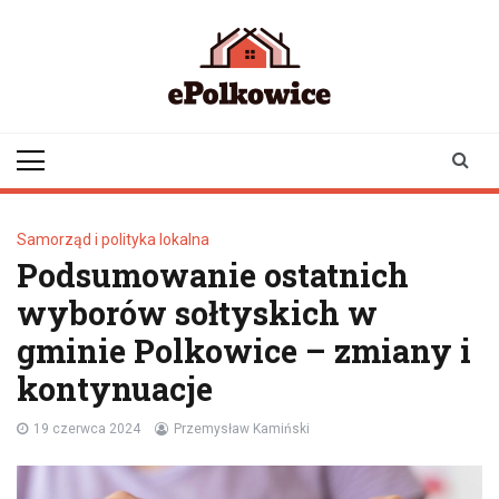
Skip
to
content
epolkowice.pl
Twoje źródło
informacji z
Polkowic
Samorząd i polityka lokalna
Podsumowanie ostatnich
wyborów sołtyskich w
gminie Polkowice – zmiany i
kontynuacje
19 czerwca 2024
Przemysław Kamiński