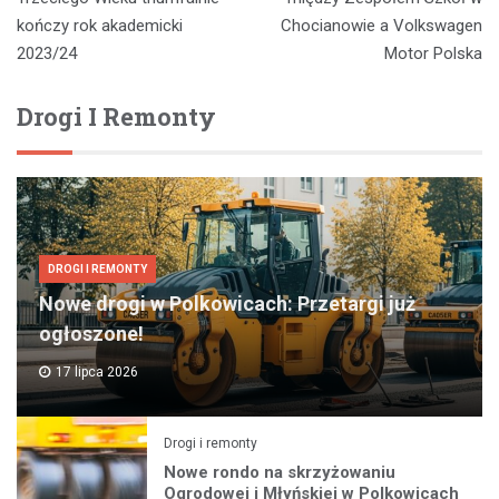
kończy rok akademicki
Chocianowie a Volkswagen
2023/24
Motor Polska
Drogi I Remonty
DROGI I REMONTY
Nowe drogi w Polkowicach: Przetargi już
ogłoszone!
17 lipca 2026
Drogi i remonty
Nowe rondo na skrzyżowaniu
Ogrodowej i Młyńskiej w Polkowicach