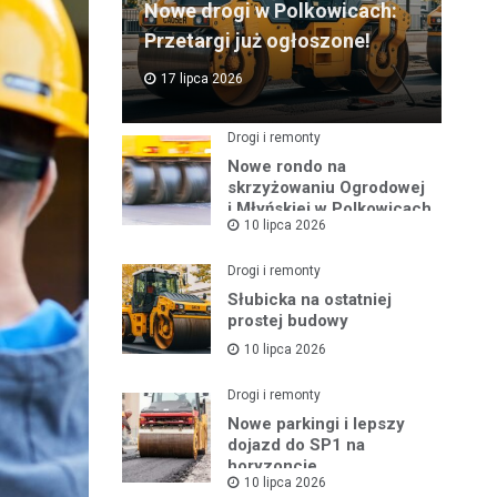
Nowe drogi w Polkowicach:
Przetargi już ogłoszone!
17 lipca 2026
Drogi i remonty
Nowe rondo na
skrzyżowaniu Ogrodowej
i Młyńskiej w Polkowicach
10 lipca 2026
Drogi i remonty
Słubicka na ostatniej
prostej budowy
10 lipca 2026
Drogi i remonty
Nowe parkingi i lepszy
dojazd do SP1 na
horyzoncie
10 lipca 2026