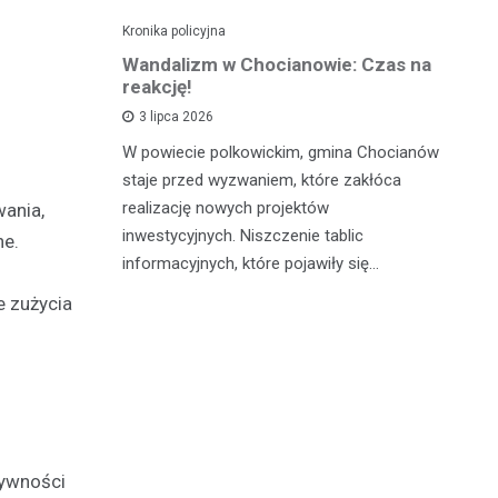
Kronika policyjna
Kro
alnym
Wandalizm w Chocianowie: Czas na
Po
ana w
reakcję!
ni
d
3 lipca 2026
W powiecie polkowickim, gmina Chocianów
atycznego
W 
staje przed wyzwaniem, które zakłóca
lną
Cz
realizację nowych projektów
wania,
zn
po
inwestycyjnych. Niszczenie tablic
ne.
go z
fu
informacyjnych, które pojawiły się…
c…
pa
e zużycia
tywności