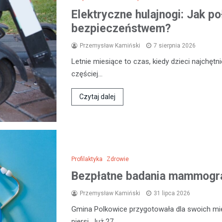
Elektryczne hulajnogi: Jak p
bezpieczeństwem?
Przemysław Kamiński
7 sierpnia 2026
Letnie miesiące to czas, kiedy dzieci najchęt
częściej…
Czytaj dalej
Profilaktyka
Zdrowie
Bezpłatne badania mammogra
Przemysław Kamiński
31 lipca 2026
Gmina Polkowice przygotowała dla swoich mi
piersi. Już 27…