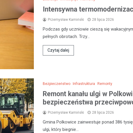
Intensywna termomodernizacj
Przemysław Kamiński
28 lipca 2026
Podczas gdy uczniowie cieszą się wakacyjny
pełnych obrotach. Trzy…
Czytaj dalej
Bezpieczeństwo
Infrastruktura
Remonty
Remont kanału ulgi w Polkow
bezpieczeństwa przeciwpow
Przemysław Kamiński
28 lipca 2026
Gmina Polkowice zainwestuje ponad 386 tysięc
ulgi, który biegnie…