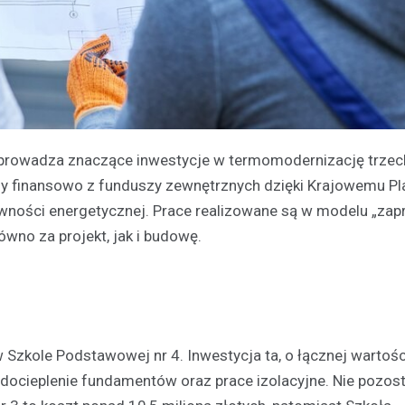
rzeprowadza znaczące inwestycje w termomodernizację trzec
any finansowo z funduszy zewnętrznych dzięki Krajowemu P
ności energetycznej. Prace realizowane są w modelu „zapro
wno za projekt, jak i budowę.
Szkole Podstawowej nr 4. Inwestycja ta, o łącznej wartośc
 docieplenie fundamentów oraz prace izolacyjne. Nie pozost