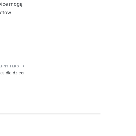
owice mogą
tetów
ji dla dzieci