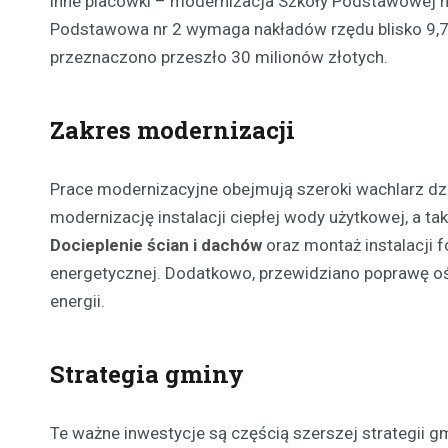
inne placówki – modernizacja Szkoły Podstawowej nr
Podstawowa nr 2 wymaga nakładów rzędu blisko 9,7 m
przeznaczono przeszło 30 milionów złotych.
Zakres modernizacji
Prace modernizacyjne obejmują szeroki wachlarz dz
modernizację instalacji ciepłej wody użytkowej, a t
Docieplenie ścian i dachów
oraz montaż instalacji f
energetycznej. Dodatkowo, przewidziano poprawę oś
energii.
Strategia gminy
Te ważne inwestycje są częścią szerszej strategii g