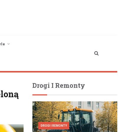
yle
Drogi I Remonty
eloną
DROGI I REMONTY