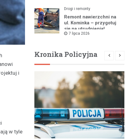
Drogi i remonty
Remont nawierzchni na
ul. Kominka – przygotuj
się na utrudnienia!
7 lipca 2026
Kronika Policyjna
h
lanowi
jektuj i
i
ają w tyle