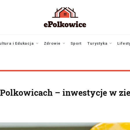
epolkowice.pl
Twoje źródło
informacji z
Polkowic
ultura i Edukacja
Zdrowie
Sport
Turystyka
Lifest
Polkowicach – inwestycje w zi