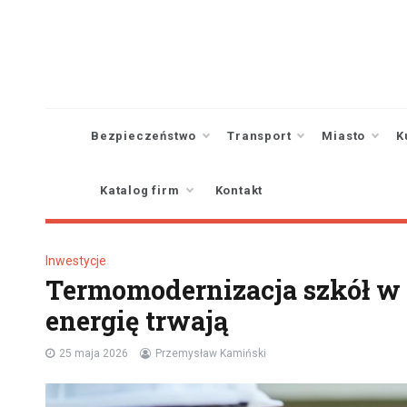
Skip
to
content
Bezpieczeństwo
Transport
Miasto
K
Katalog firm
Kontakt
Inwestycje
Termomodernizacja szkół w 
energię trwają
25 maja 2026
Przemysław Kamiński