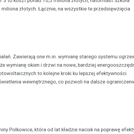
 3 to koszt ponad 10,5 miliona złotych, natomiast Szkoła
iliona złotych. Łącznie, na wszystkie te przedsięwzięcia
Kronika policyjna
Bracia w areszcie po brut
rozboju – ofiara zaatakow
swoim mieszkaniu
21 kwietnia 2026
W Polkowicach doszło do dram
incydentu, który wstrząsnął loka
iałań. Zawierają one m.in. wymianę starego systemu ogrze
społecznością. Dwóch mężczy
akże wymianę okien i drzwi na nowe, bardziej energooszczęd
wtargnęło do mieszkania jedne
otowoltaicznych to kolejne kroki ku lepszej efektywności
mieszkańców, stosując przemo
wietlenia wewnętrznego, co pozwoli na dalsze ograniczeni
miny Polkowice, która od lat kładzie nacisk na poprawę efek