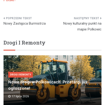
Nawigacja
Nowy Zastępca Burmistrza
Nowy kulturalny punkt na
wpisu
mapie Polkowic
Drogi I Remonty
DROGI I REMONTY
Nowe drogi w Polkowicach: Przetargi już
ogłoszone!
17 lipca 2026