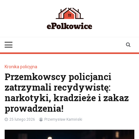
Skip
to
content
epolkowice.pl
Twoje źródło
informacji z
Polkowic
Kronika policyjna
Przemkowscy policjanci
zatrzymali recydywistę:
narkotyki, kradzieże i zakaz
prowadzenia!
25 lutego 2026
Przemysław Kamiński