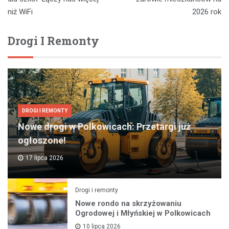
niż WiFi
2026 rok
Drogi I Remonty
DROGI I REMONTY
Nowe drogi w Polkowicach: Przetargi już
ogłoszone!
17 lipca 2026
Drogi i remonty
Nowe rondo na skrzyżowaniu
Ogrodowej i Młyńskiej w Polkowicach
10 lipca 2026