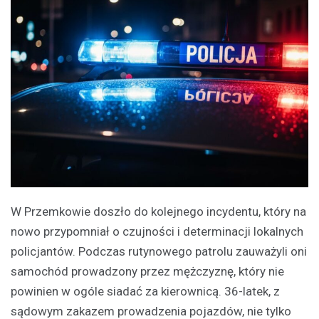
W Przemkowie doszło do kolejnego incydentu, który na
nowo przypomniał o czujności i determinacji lokalnych
policjantów. Podczas rutynowego patrolu zauważyli oni
samochód prowadzony przez mężczyznę, który nie
powinien w ogóle siadać za kierownicą. 36-latek, z
sądowym zakazem prowadzenia pojazdów, nie tylko