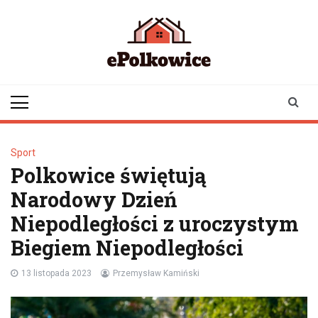
Skip
to
content
epolkowice.pl
Twoje źródło
informacji z
Polkowic
Sport
Polkowice świętują
Narodowy Dzień
Niepodległości z uroczystym
Biegiem Niepodległości
13 listopada 2023
Przemysław Kamiński