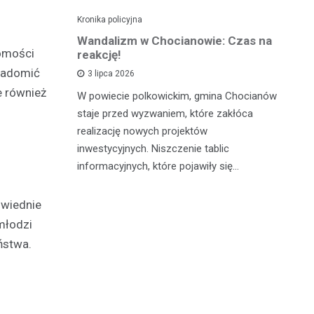
Kronika policyjna
Kro
alnym
Wandalizm w Chocianowie: Czas na
Po
omości
ana w
reakcję!
ni
d
wiadomić
3 lipca 2026
e również
W powiecie polkowickim, gmina Chocianów
atycznego
W 
staje przed wyzwaniem, które zakłóca
lną
Cz
realizację nowych projektów
zn
po
inwestycyjnych. Niszczenie tablic
go z
fu
informacyjnych, które pojawiły się…
c…
pa
owiednie
młodzi
ństwa.