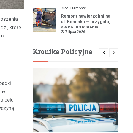
Drogi i remonty
Remont nawierzchni na
noszenia
ul. Kominka – przygotuj
dzi, które
się na utrudnienia!
7 lipca 2026
im
Kronika Policyjna
padki
zby
a celu
yczyną