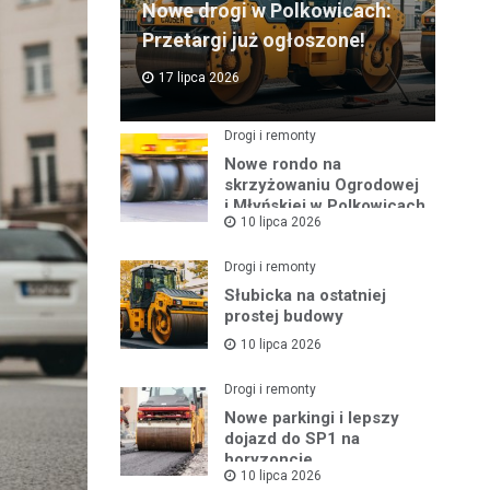
Nowe drogi w Polkowicach:
Przetargi już ogłoszone!
17 lipca 2026
Drogi i remonty
Nowe rondo na
skrzyżowaniu Ogrodowej
i Młyńskiej w Polkowicach
10 lipca 2026
Drogi i remonty
Słubicka na ostatniej
prostej budowy
10 lipca 2026
Drogi i remonty
Nowe parkingi i lepszy
dojazd do SP1 na
horyzoncie
10 lipca 2026