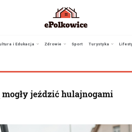
epolkowice.pl
Twoje źródło
informacji z
Polkowic
ultura i Edukacja
Zdrowie
Sport
Turystyka
Lifest
dą mogły jeździć hulajnogami