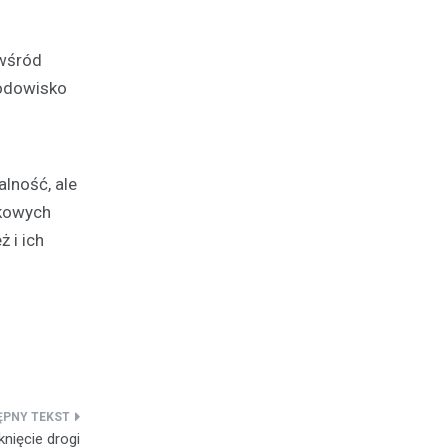
 wśród
rodowisko
lność, ale
zkowych
 i ich
nięcie drogi