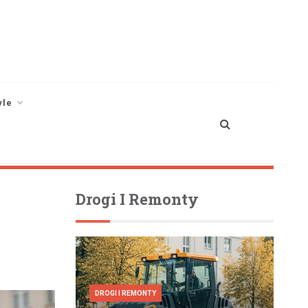
yle
Drogi I Remonty
DROGI I REMONTY