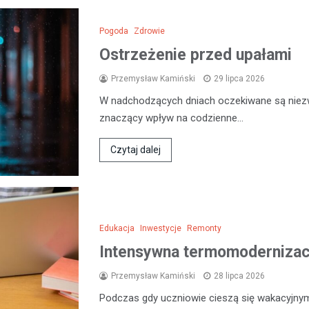
Pogoda
Zdrowie
Ostrzeżenie przed upałami
Przemysław Kamiński
29 lipca 2026
W nadchodzących dniach oczekiwane są niezw
znaczący wpływ na codzienne…
Czytaj dalej
Edukacja
Inwestycje
Remonty
Intensywna termomodernizacj
Przemysław Kamiński
28 lipca 2026
Podczas gdy uczniowie cieszą się wakacyjny