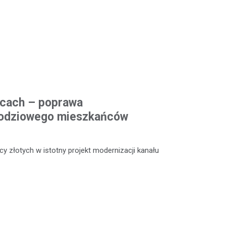
icach – poprawa
odziowego mieszkańców
y złotych w istotny projekt modernizacji kanału