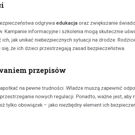
ci
Kronika policyjna
Bracia w areszcie po brut
 bezpieczeństwa odgrywa
edukacja
oraz zwiększanie świad
rozboju – ofiara zaatakow
swoim mieszkaniu
w. Kampanie informacyjne i szkolenia mogą skutecznie uś
21 kwietnia 2026
ich, jak unikać niebezpiecznych sytuacji na drodze. Rodzic
W Polkowicach doszło do dram
się, że ich dzieci przestrzegają zasad bezpieczeństwa.
incydentu, który wstrząsnął loka
społecznością. Dwóch mężczy
waniem przepisów
wtargnęło do mieszkania jedne
mieszkańców, stosując przemo
 napotkać na pewne trudności. Władze muszą zapewnić odp
rzestrzeganie nowych regulacji. Ponadto, ważne jest, aby 
niż tylko obowiązek – jako niezbędny element ich bezpiecze