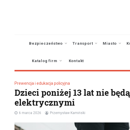
Skip
to
content
Bezpieczeństwo
Transport
Miasto
K
Katalog firm
Kontakt
Prewencja i edukacja policyjna
Dzieci poniżej 13 lat nie bę
elektrycznymi
6 marca 2026
Przemysław Kamiński