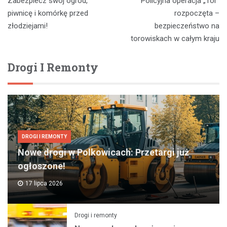
Zabezpiecz swój ogród,
Policyjna operacja „Tor”
wpisu
piwnicę i komórkę przed
rozpoczęta –
złodziejami!
bezpieczeństwo na
torowiskach w całym kraju
Drogi I Remonty
DROGI I REMONTY
Nowe drogi w Polkowicach: Przetargi już
ogłoszone!
17 lipca 2026
Drogi i remonty