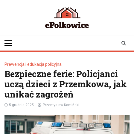
Skip
to
content
epolkowice.pl
Twoje źródło
informacji z
Polkowic
Prewencja i edukacja policyjna
Bezpieczne ferie: Policjanci
uczą dzieci z Przemkowa, jak
unikać zagrożeń
5 grudnia 2025
Przemysław Kamiński