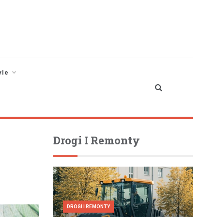
yle
Drogi I Remonty
DROGI I REMONTY