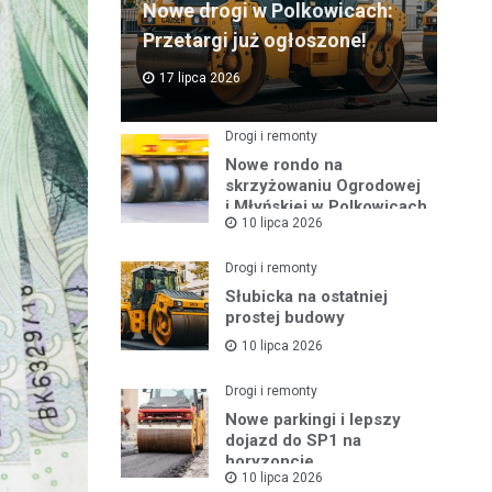
Nowe drogi w Polkowicach:
Przetargi już ogłoszone!
17 lipca 2026
Drogi i remonty
Nowe rondo na
skrzyżowaniu Ogrodowej
i Młyńskiej w Polkowicach
10 lipca 2026
Drogi i remonty
Słubicka na ostatniej
prostej budowy
10 lipca 2026
Drogi i remonty
Nowe parkingi i lepszy
dojazd do SP1 na
horyzoncie
10 lipca 2026