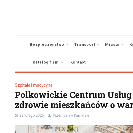
Skip
to
content
Bezpieczeństwo
Transport
Miasto
K
Katalog firm
Kontakt
Szpitale i medycyna
Polkowickie Centrum Usług
zdrowie mieszkańców o wart
22 lutego 2025
Przemysław Kamiński