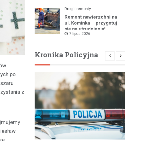
Drogi i remonty
Remont nawierzchni na
ul. Kominka – przygotuj
się na utrudnienia!
7 lipca 2026
Kronika Policyjna
mów
zych po
bszaru
rzystania z
dejmujemy
Wiesław
ze