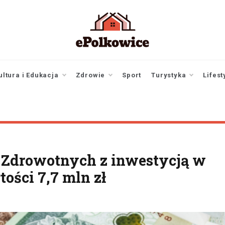
epolkowice.pl
Twoje źródło
informacji z
Polkowic
ultura i Edukacja
Zdrowie
Sport
Turystyka
Lifest
 Zdrowotnych z inwestycją w
ości 7,7 mln zł