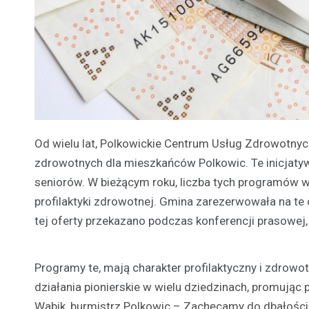
Od wielu lat, Polkowickie Centrum Usług Zdrowotn
zdrowotnych dla mieszkańców Polkowic. Te inicjaty
seniorów. W bieżącym roku, liczba tych programów w
profilaktyki zdrowotnej. Gmina zarezerwowała na te 
tej oferty przekazano podczas konferencji prasowej,
Programy te, mają charakter profilaktyczny i zdrowo
działania pionierskie w wielu dziedzinach, promują
Wabik, burmistrz Polkowic – Zachęcamy do dbałości