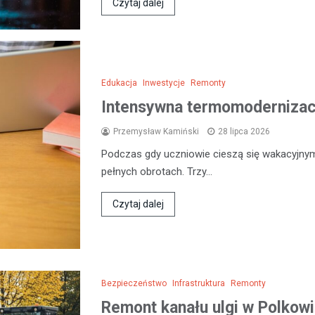
Czytaj dalej
Edukacja
Inwestycje
Remonty
Intensywna termomodernizacj
Przemysław Kamiński
28 lipca 2026
Podczas gdy uczniowie cieszą się wakacyjny
pełnych obrotach. Trzy…
Czytaj dalej
Bezpieczeństwo
Infrastruktura
Remonty
Remont kanału ulgi w Polkow