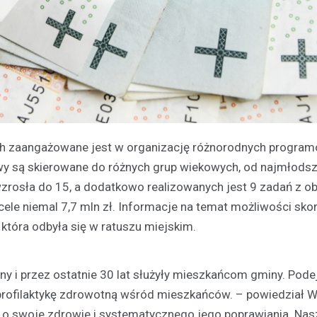
ych zaangażowane jest w organizację różnorodnych progra
wy są skierowane do różnych grup wiekowych, od najmłods
zrosła do 15, a dodatkowo realizowanych jest 9 zadań z o
cele niemal 7,7 mln zł. Informacje na temat możliwości sko
 która odbyła się w ratuszu miejskim.
tny i przez ostatnie 30 lat służyły mieszkańcom gminy. Po
c profilaktykę zdrowotną wśród mieszkańców. – powiedział 
 o swoje zdrowie i systematycznego jego poprawiania. Nas