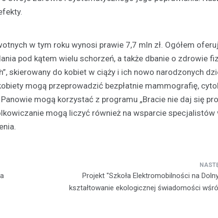
fekty.
Kronika policyjna
Bracia w areszcie po brut
rozboju – ofiara zaatakow
wotnych w tym roku wynosi prawie 7,7 mln zł. Ogółem ofer
swoim mieszkaniu
nia pod kątem wielu schorzeń, a także dbanie o zdrowie fiz
21 kwietnia 2026
”, skierowany do kobiet w ciąży i ich nowo narodzonych dzie
W Polkowicach doszło do dram
j kobiety mogą przeprowadzić bezpłatnie mammografię, cytol
incydentu, który wstrząsnął loka
 Panowie mogą korzystać z programu „Bracie nie daj się pro
społecznością. Dwóch mężczy
lkowiczanie mogą liczyć również na wsparcie specjalistów
wtargnęło do mieszkania jedne
mieszkańców, stosując przemo
enia.
ca
Projekt "Szkoła Elektromobilności na Doln
kształtowanie ekologicznej świadomości wśr