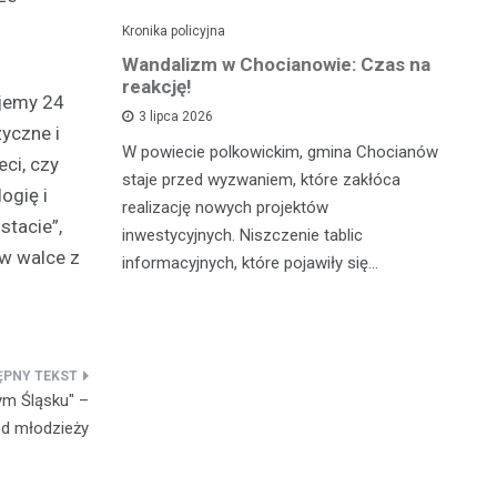
Kronika policyjna
Kro
alnym
Wandalizm w Chocianowie: Czas na
Po
ana w
reakcję!
ni
ujemy 24
d
3 lipca 2026
yczne i
W powiecie polkowickim, gmina Chocianów
ci, czy
atycznego
W 
staje przed wyzwaniem, które zakłóca
ogię i
lną
Cz
realizację nowych projektów
stacie”,
zn
po
inwestycyjnych. Niszczenie tablic
 w walce z
go z
fu
informacyjnych, które pojawiły się…
c…
pa
ym Śląsku" –
ód młodzieży