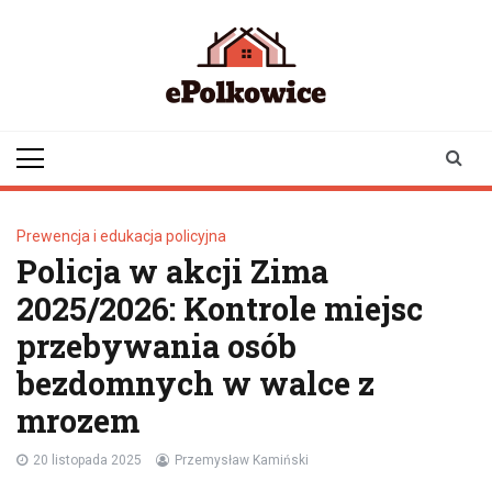
Skip
to
content
epolkowice.pl
Twoje źródło
informacji z
Polkowic
Prewencja i edukacja policyjna
Policja w akcji Zima
2025/2026: Kontrole miejsc
przebywania osób
bezdomnych w walce z
mrozem
20 listopada 2025
Przemysław Kamiński