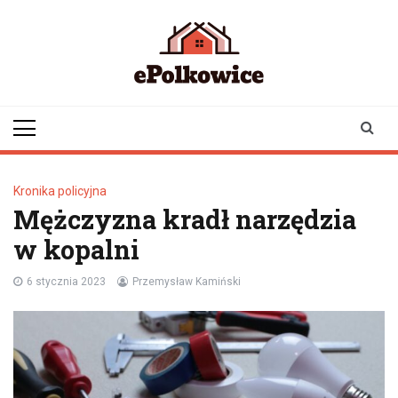
Skip
to
content
epolkowice.pl
Twoje źródło
informacji z
Polkowic
Kronika policyjna
Mężczyzna kradł narzędzia
w kopalni
6 stycznia 2023
Przemysław Kamiński