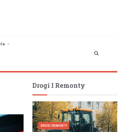
yle
Drogi I Remonty
DROGI I REMONTY