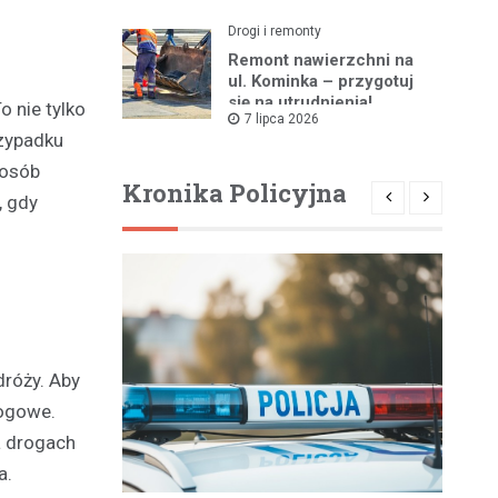
Drogi i remonty
Remont nawierzchni na
ul. Kominka – przygotuj
się na utrudnienia!
 nie tylko
7 lipca 2026
rzypadku
 osób
Kronika Policyjna
, gdy
dróży. Aby
rogowe.
a drogach
a.