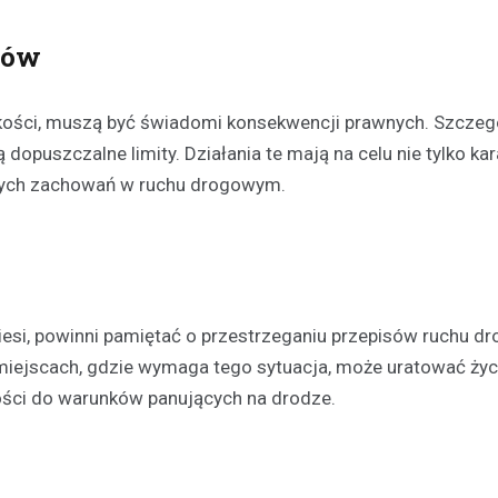
Kronika policyjna
sów
Bracia w areszcie po brut
rozboju – ofiara zaatakow
swoim mieszkaniu
dkości, muszą być świadomi konsekwencji prawnych. Szczeg
21 kwietnia 2026
dopuszczalne limity. Działania te mają na celu nie tylko kara
W Polkowicach doszło do dram
nych zachowań w ruchu drogowym.
incydentu, który wstrząsnął loka
społecznością. Dwóch mężczy
wtargnęło do mieszkania jedne
mieszkańców, stosując przemo
piesi, powinni pamiętać o przestrzeganiu przepisów ruchu d
iejscach, gdzie wymaga tego sytuacja, może uratować życ
ości do warunków panujących na drodze.