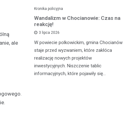
Kronika policyjna
Kro
alnym
Wandalizm w Chocianowie: Czas na
Po
ana w
reakcję!
ni
d
3 lipca 2026
ólną
W powiecie polkowickim, gmina Chocianów
nie, ale
atycznego
W 
staje przed wyzwaniem, które zakłóca
lną
Cz
realizację nowych projektów
zn
po
inwestycyjnych. Niszczenie tablic
go z
fu
informacyjnych, które pojawiły się…
c…
pa
rogowego.
ie.