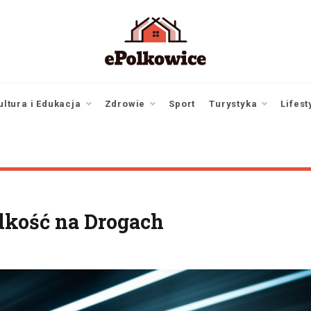
epolkowice.pl
Twoje źródło
informacji z
Polkowic
ultura i Edukacja
Zdrowie
Sport
Turystyka
Lifest
ędkość na Drogach