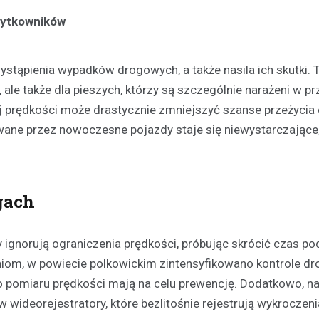
żytkowników
tąpienia wypadków drogowych, a także nasila ich skutki. To
le także dla pieszych, którzy są szczególnie narażeni w p
nej prędkości może drastycznie zmniejszyć szanse przeżycia
ane przez nowoczesne pojazdy staje się niewystarczające
gach
gnorują ograniczenia prędkości, próbując skrócić czas po
iom, w powiecie polkowickim zintensyfikowano kontrole d
 pomiaru prędkości mają na celu prewencję. Dodatkowo, n
ideorejestratory, które bezlitośnie rejestrują wykroczeni