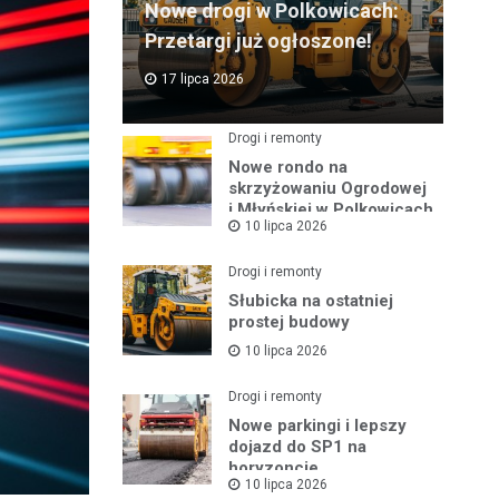
Nowe drogi w Polkowicach:
Przetargi już ogłoszone!
17 lipca 2026
Drogi i remonty
Nowe rondo na
skrzyżowaniu Ogrodowej
i Młyńskiej w Polkowicach
10 lipca 2026
Drogi i remonty
Słubicka na ostatniej
prostej budowy
10 lipca 2026
Drogi i remonty
Nowe parkingi i lepszy
dojazd do SP1 na
horyzoncie
10 lipca 2026