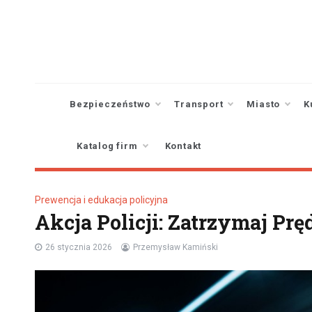
Skip
to
content
Bezpieczeństwo
Transport
Miasto
K
Katalog firm
Kontakt
Prewencja i edukacja policyjna
Akcja Policji: Zatrzymaj Pr
26 stycznia 2026
Przemysław Kamiński