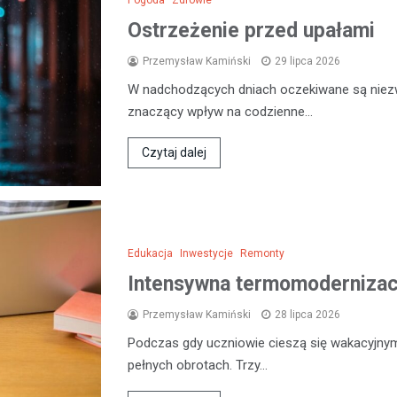
Ostrzeżenie przed upałami
Przemysław Kamiński
29 lipca 2026
W nadchodzących dniach oczekiwane są niezw
znaczący wpływ na codzienne…
Czytaj dalej
Edukacja
Inwestycje
Remonty
Intensywna termomodernizacj
Przemysław Kamiński
28 lipca 2026
Podczas gdy uczniowie cieszą się wakacyjny
pełnych obrotach. Trzy…