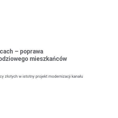
icach – poprawa
odziowego mieszkańców
y złotych w istotny projekt modernizacji kanału