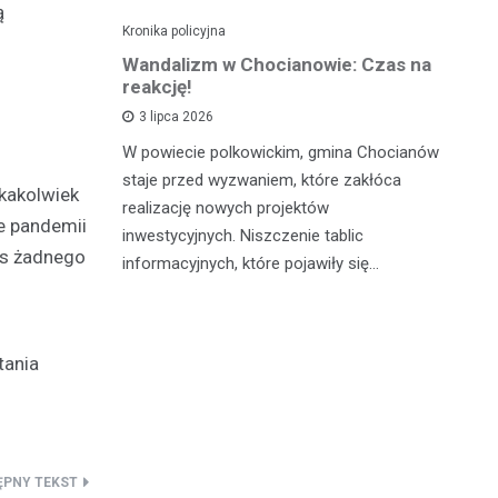
ą
Kronika policyjna
Kro
alnym
Wandalizm w Chocianowie: Czas na
Po
ana w
reakcję!
ni
d
3 lipca 2026
W powiecie polkowickim, gmina Chocianów
atycznego
W 
staje przed wyzwaniem, które zakłóca
akakolwiek
lną
Cz
realizację nowych projektów
e pandemii
zn
po
inwestycyjnych. Niszczenie tablic
as żadnego
go z
fu
informacyjnych, które pojawiły się…
c…
pa
tania