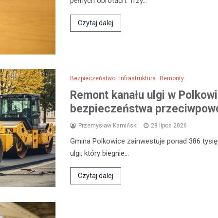
pełnych obrotach. Trzy…
Czytaj dalej
Bezpieczeństwo
Infrastruktura
Remonty
Remont kanału ulgi w Polkow
bezpieczeństwa przeciwpow
Przemysław Kamiński
28 lipca 2026
Gmina Polkowice zainwestuje ponad 386 tysięc
ulgi, który biegnie…
Czytaj dalej