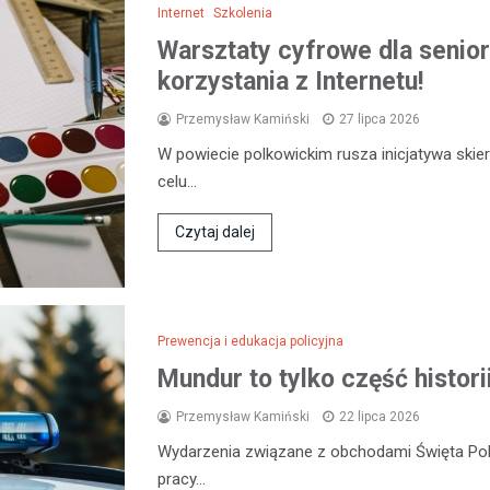
Internet
Szkolenia
Warsztaty cyfrowe dla senio
korzystania z Internetu!
Przemysław Kamiński
27 lipca 2026
W powiecie polkowickim rusza inicjatywa skie
celu…
Czytaj dalej
Prewencja i edukacja policyjna
Mundur to tylko część histori
Przemysław Kamiński
22 lipca 2026
Wydarzenia związane z obchodami Święta Polic
pracy…