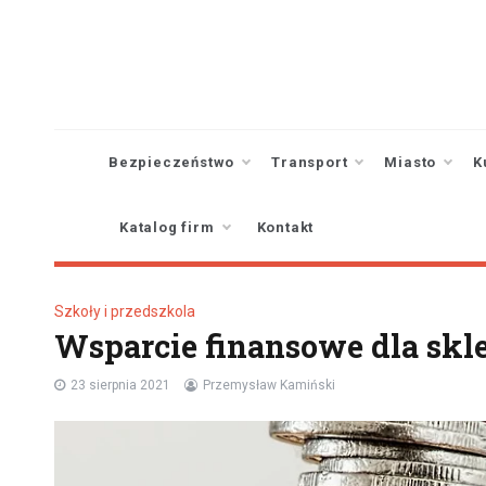
Skip
to
content
Bezpieczeństwo
Transport
Miasto
K
Katalog firm
Kontakt
Szkoły i przedszkola
Wsparcie finansowe dla sk
23 sierpnia 2021
Przemysław Kamiński