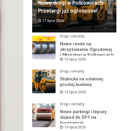
Nowe drogi w Polkowicach:
Przetargi już ogłoszone!
17 lipca 2026
Drogi i remonty
Nowe rondo na
skrzyżowaniu Ogrodowej
i Młyńskiej w Polkowicach
10 lipca 2026
Drogi i remonty
Słubicka na ostatniej
prostej budowy
10 lipca 2026
Drogi i remonty
Nowe parkingi i lepszy
dojazd do SP1 na
horyzoncie
10 lipca 2026