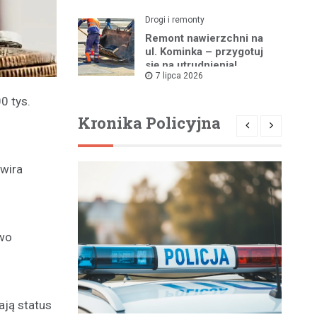
Drogi i remonty
Remont nawierzchni na
ul. Kominka – przygotuj
się na utrudnienia!
7 lipca 2026
0 tys.
Kronika Policyjna
lwira
owo
ają status