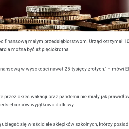
c finansową małym przedsiębiorstwom. Urząd otrzymał 10
rcia można być aż pięciokrotna.
inansową w wysokości nawet 25 tysięcy złotych.” – mówi E
óre przez okres wakacji oraz pandemii nie miały jak prawidł
edsiębiorców wyjątkowo dotkliwy.
 ubiegać się właściciele sklepików szkolnych, którzy posiad