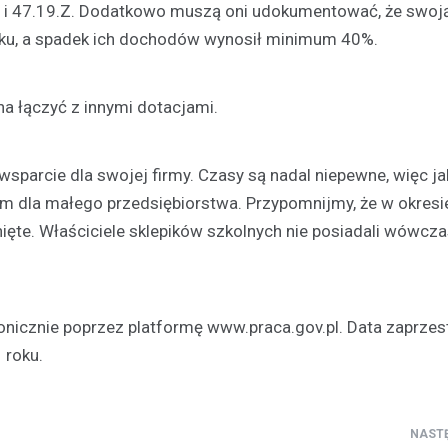
1 i 47.19.Z. Dodatkowo muszą oni udokumentować, że swoj
Kronika policyjna
roku, a spadek ich dochodów wynosił minimum 40%.
Bracia w areszcie po brut
rozboju – ofiara zaatakow
swoim mieszkaniu
a łączyć z innymi dotacjami.
21 kwietnia 2026
W Polkowicach doszło do dram
wsparcie dla swojej firmy. Czasy są nadal niepewne, więc j
incydentu, który wstrząsnął loka
 dla małego przedsiębiorstwa. Przypomnijmy, że w okresi
społecznością. Dwóch mężczy
ięte. Właściciele sklepików szkolnych nie posiadali wówcz
wtargnęło do mieszkania jedne
mieszkańców, stosując przemo
onicznie poprzez platformę www.praca.gov.pl. Data zaprzes
 roku.