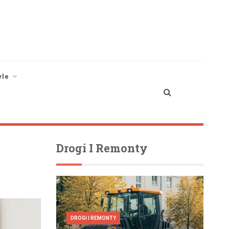
yle
Drogi I Remonty
DROGI I REMONTY