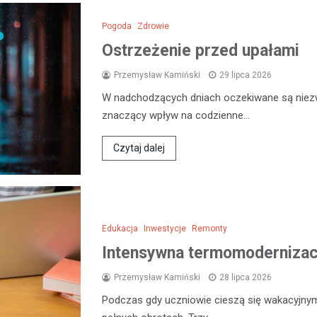
Pogoda
Zdrowie
Ostrzeżenie przed upałami
Przemysław Kamiński
29 lipca 2026
W nadchodzących dniach oczekiwane są niezw
znaczący wpływ na codzienne…
Czytaj dalej
Edukacja
Inwestycje
Remonty
Intensywna termomodernizacj
Przemysław Kamiński
28 lipca 2026
Podczas gdy uczniowie cieszą się wakacyjny