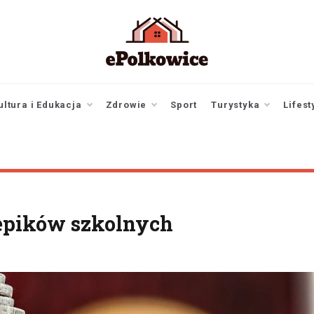
epolkowice.pl
Twoje źródło
informacji z
Polkowic
ultura i Edukacja
Zdrowie
Sport
Turystyka
Lifest
lepików szkolnych