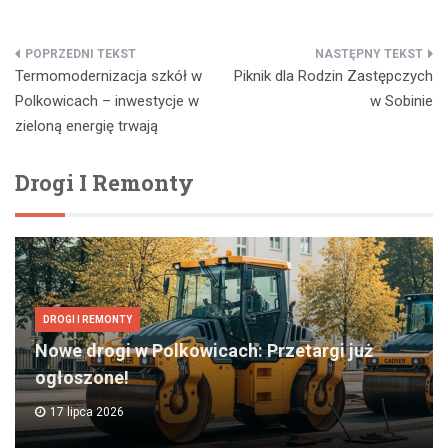
Nawigacja
Termomodernizacja szkół w
Piknik dla Rodzin Zastępczych
wpisu
Polkowicach – inwestycje w
w Sobinie
zieloną energię trwają
Drogi I Remonty
DROGI I REMONTY
Nowe drogi w Polkowicach: Przetargi już
ogłoszone!
17 lipca 2026