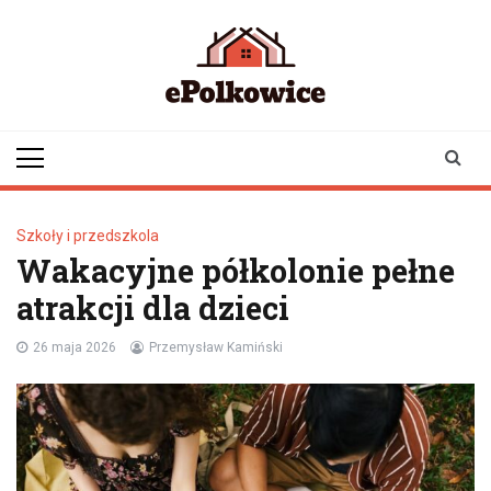
Skip
to
content
epolkowice.pl
Twoje źródło
informacji z
Polkowic
Szkoły i przedszkola
Wakacyjne półkolonie pełne
atrakcji dla dzieci
26 maja 2026
Przemysław Kamiński