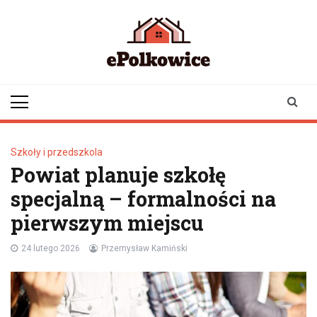
Skip
to
content
epolkowice.pl
Twoje źródło
informacji z
Polkowic
Szkoły i przedszkola
Powiat planuje szkołę
specjalną – formalności na
pierwszym miejscu
24 lutego 2026
Przemysław Kamiński