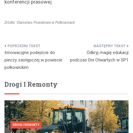
konferencji prasowej.
Źródło: Starostwo Powiatowe w Polkowicach
Nawigacja
Innowacyjne podejście do
Odkryj magię edukacji
wpisu
pieczy zastępczej w powiecie
podczas Dni Otwartych w SP1
polkowickim
Drogi I Remonty
DROGI I REMONTY