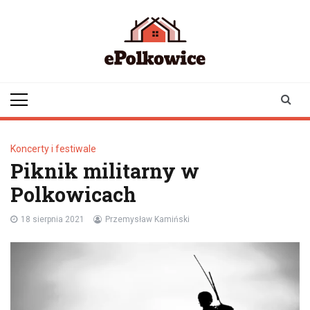
Skip
to
content
epolkowice.pl
Twoje źródło
informacji z
Polkowic
Koncerty i festiwale
Piknik militarny w
Polkowicach
18 sierpnia 2021
Przemysław Kamiński